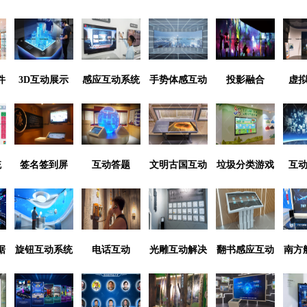
件
3D互动展示
感应互动系统
手势体感互动
投影融合
虚
统
签名签到屏
互动答题
文明古国互动
垃圾分类游戏
互
据
旋钮互动系统
电话互动
光雕互动解决
翻书感应互动
南方