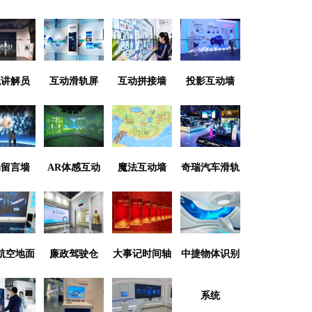
拟讲解员
互动滑轨屏
互动拼接墙
投影互动墙
动留言墙
AR体感互动
魔法互动墙
奇瑞汽车滑轨
联动系统
航空地面
廉政驾驶仓
大事记时间轴
中捷物体识别
系统